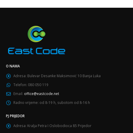
O NAMA
Adresa:
Bulevar Desanke Maksimović 10 Banja Luka
Telefon:
080 050 119
Email:
office@eastcode.net
Radno vrijeme:
od 8-19 h, subotom od 8-16 h
PJ PRIJEDOR
Adresa:
Kralja Petra I Oslobodioca 85 Prijedor