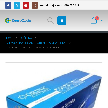
Kontaktirajte nas : 080 050 119
0
HOME
POČETNA
POTROŠNI MATERIJAL
,
TONERI
,
KOMPATIBILNI
TONER POT LSR OR CE278A/CRG728 ORINK