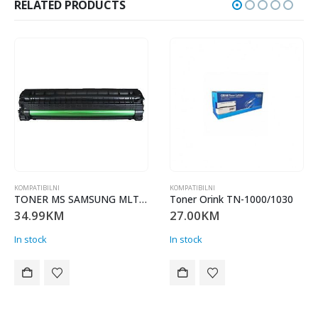
RELATED PRODUCTS
MPATIBILNI
KOMPATIBILNI
KOMP
TONER MS SAMSUNG MLT-D1042S MS,
Toner Orink TN-1000/1030
SU
4.99
KM
27.00
KM
30
 stock
In stock
In s