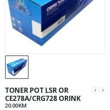
TONER POT LSR OR
CE278A/CRG728 ORINK
20.00
KM