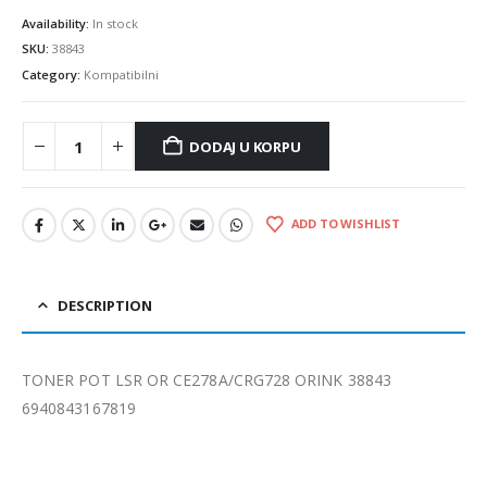
Availability:
In stock
SKU:
38843
Category:
Kompatibilni
DODAJ U KORPU
ADD TO WISHLIST
DESCRIPTION
TONER POT LSR OR CE278A/CRG728 ORINK 38843
6940843167819