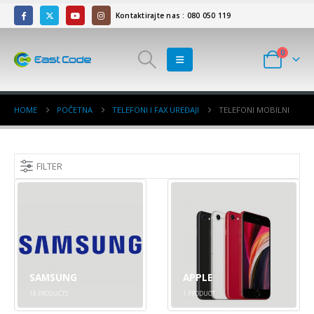
Kontaktirajte nas : 080 050 119
0
HOME
POČETNA
TELEFONI I FAX UREĐAJI
TELEFONI MOBILNI
FILTER
SAMSUNG
APPLE
18
PRODUCTS
1
PRODUCT