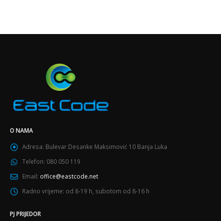
O NAMA
Adresa:
Bulevar Desanke Maksimović 10 Banja Luka
Telefon:
080 050 119
Email:
office@eastcode.net
Radno vrijeme:
od 8-19 h, subotom od 8-16 h
PJ PRIJEDOR