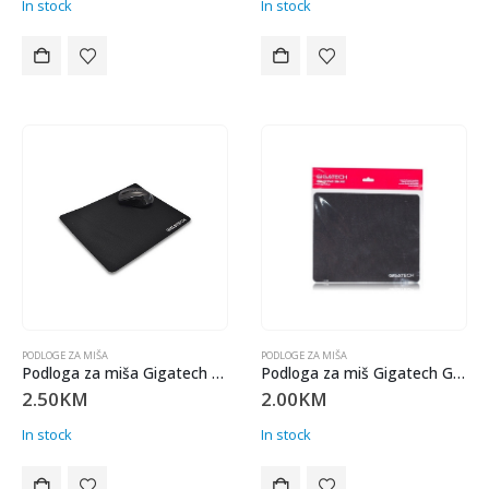
In stock
In stock
PODLOGE ZA MIŠA
PODLOGE ZA MIŠA
Podloga za miša Gigatech GM-X03 22,50×27,50cm 2mm
Podloga za miš Gigatech GM-X01 , 23×19 cm , 2mm
2.50
KM
2.00
KM
In stock
In stock