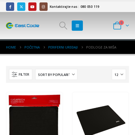
Kontaktirajte nas : 080 050 119
0
HOME
POČETNA
PERIFERNI UREĐAJI
PODLOGE ZA MIŠA
FILTER