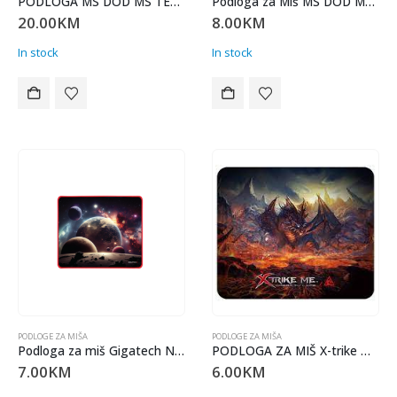
PODLOGA MS DOD MS TERIS XL505 gaming
Podloga za Miš MS DOD MS TERIS L500
20.00
KM
8.00
KM
In stock
In stock
PODLOGE ZA MIŠA
PODLOGE ZA MIŠA
Podloga za miš Gigatech NEMESIS 320 x 270 x 2 mm gaming
PODLOGA ZA MIŠ X-trike MP-002 game
7.00
KM
6.00
KM