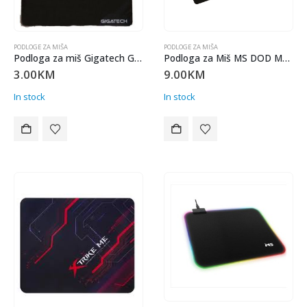
PODLOGE ZA MIŠA
PODLOGE ZA MIŠA
Podloga za miš Gigatech GM-C05 20×23,5cm
Podloga za Miš MS DOD MS TERIS L350
3.00
KM
9.00
KM
In stock
In stock