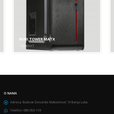
MINI TOWER MATX
1
PRODUCT
O NAMA
Adresa:
Bulevar Desanke Maksimović 10 Banja Luka
Telefon:
080 050 119