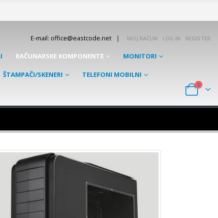
|
E-mail: office@eastcode.net
MOJ RAČUN
LOG IN
REGISTER
I
RAČUNARSKE KOMPONENTE
MONITORI
ŠTAMPAČI/SKENERI
TELEFONI MOBILNI
0