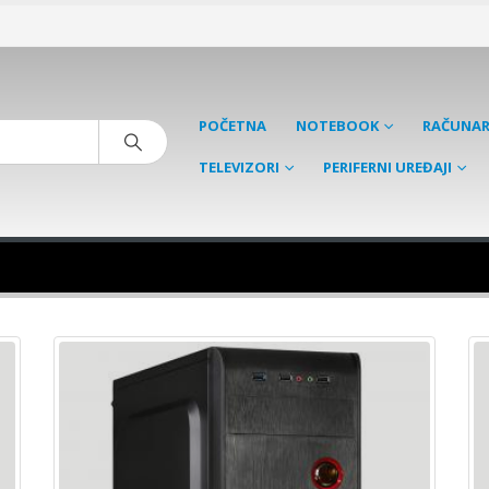
POČETNA
NOTEBOOK
RAČUNAR
TELEVIZORI
PERIFERNI UREĐAJI