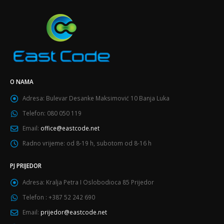
O NAMA
Adresa:
Bulevar Desanke Maksimović 10 Banja Luka
Telefon:
080 050 119
Email:
office@eastcode.net
Radno vrijeme:
od 8-19 h, subotom od 8-16 h
PJ PRIJEDOR
Adresa:
Kralja Petra I Oslobodioca 85 Prijedor
Telefon :
+387 52 242 690
Email:
prijedor@eastcode.net