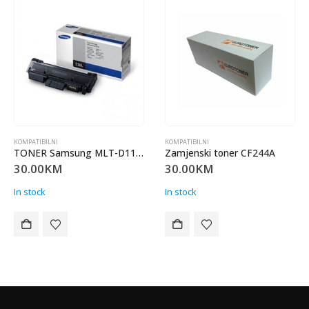
MPATIBILNI
KOMPATIBILNI
KOMP
TONER Samsung MLT-D116L
Zamjenski toner CF244A
TO
0.00
KM
30.00
KM
25
 stock
In stock
In s