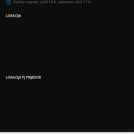
Radno vrijeme:
od 8-19 h, subotom od 9-17 h
LOKACIJA
LOKACIJA PJ PRIJEDOR