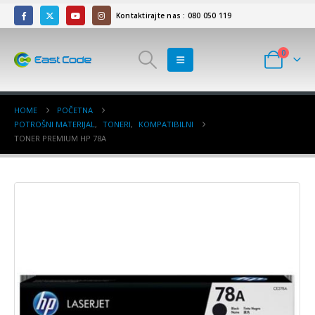
Kontaktirajte nas : 080 050 119
0
HOME
POČETNA
POTROŠNI MATERIJAL
,
TONERI
,
KOMPATIBILNI
TONER PREMIUM HP 78A