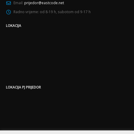
Email:
prijedor@eastcode.net
Radno vrijeme:
od 8-19 h, subotom od 9-17 h
LOKACIJA
LOKACIJA PJ PRIJEDOR