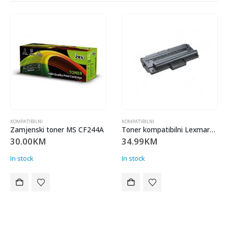
MPATIBILNI
KOMPATIBILNI
KOMP
amjenski toner MS CF244A
Toner kompatibilni Lexmark x203/x204
Zam
0.00
KM
34.99
KM
30
 stock
In stock
In s