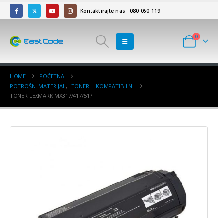
Kontaktirajte nas : 080 050 119
0
HOME
POČETNA
POTROŠNI MATERIJAL
,
TONERI
,
KOMPATIBILNI
TONER LEXMARK MX317/417/517