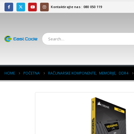
Kontaktirajte nas : 080 050 119
HOME
POČETNA
RAČUNARSKE KOMPONENTE
,
MEMORIJE
,
DDR4