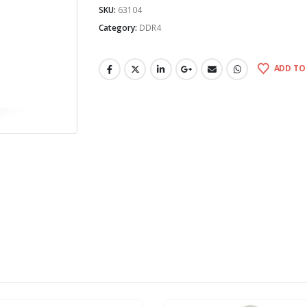
SKU:
63104
Category:
DDR4
ADD TO