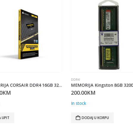
DDR4
MEMORIJA CORSAIR DDR4 16GB 3200MHz VENGEANCE LPX
0
KM
200.00
KM
t
In stock
 UPIT
DODAJ U KORPU