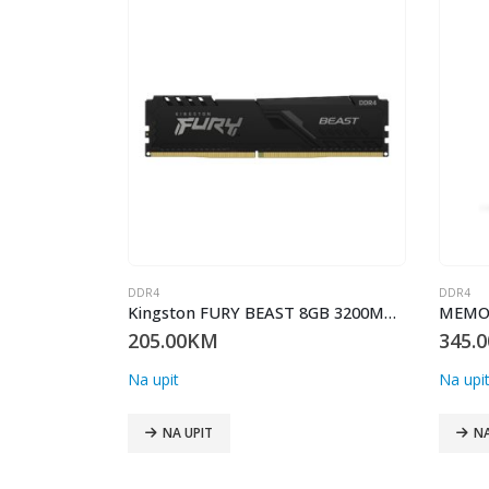
DDR4
DDR4
Memorija Kingston KF432C16BB1/16 16GB 3200MHz DDR4 CL16 DIMM 1Gx8 FURY Beast Black
Kingston FURY BEAST 8GB 3200MHz DDR4/CL16/KF432C16BB/8
205.00
KM
345.0
Na upit
Na upi
NA UPIT
NA