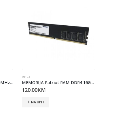
DDR4
DDR4
MEMORIJA Kingston 8GB 3200MHz DDR4 CL 22, 1Rx16 KVR32N22S6/8
MEMORIJA Patriot RAM DDR4 16GB, 3200MHz Signature Line PSD416G32002
120.00
KM
725.00
KM
NA UPIT
NA UPIT