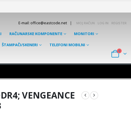
|
E-mail: office@eastcode.net
MOJ RAČUN
LOG IN
REGISTER
I
RAČUNARSKE KOMPONENTE
MONITORI
ŠTAMPAČI/SKENERI
TELEFONI MOBILNI
0
DDR4; VENGEANCE
3