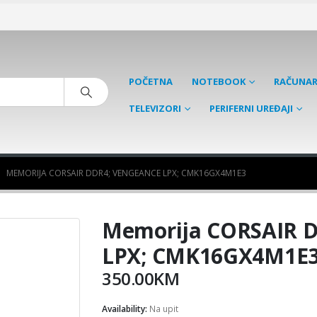
POČETNA
NOTEBOOK
RAČUNAR
TELEVIZORI
PERIFERNI UREĐAJI
MEMORIJA CORSAIR DDR4; VENGEANCE LPX; CMK16GX4M1E3
Memorija CORSAIR 
LPX; CMK16GX4M1E
350.00
KM
Availability:
Na upit