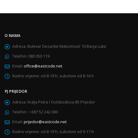
O NAMA
Adresa:
Bulevar Desanke Maksimović 10 Banja Luka
Telefon:
080 050 119
Email:
office@eastcode.net
Radno vrijeme:
od 8-19 h, subotom od 8-16 h
PJ PRIJEDOR
Adresa:
Kralja Petra I Oslobodioca 85 Prijedor
Telefon :
+387 52 242 690
Email:
prijedor@eastcode.net
Radno vrijeme:
od 8-19 h, subotom od 9-17 h