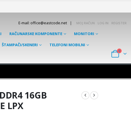
|
E-mail: office@eastcode.net
MOJ RAČUN
LOG IN
REGISTER
I
RAČUNARSKE KOMPONENTE
MONITORI
ŠTAMPAČI/SKENERI
TELEFONI MOBILNI
0
DDR4 16GB
E LPX