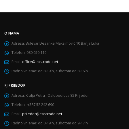
O NAMA
Adresa:
Bulevar Desanke Maksimović 10 Banja Luka
Telefon:
080 050 119
Email:
office@eastcode.net
Radno vrijeme:
od 8-19 h, subotom od 8-16 h
PJ PRIJEDOR
Adresa:
Kralja Petra I Oslobodioca 85 Prijedor
Telefon :
+387 52 242 690
Email:
prijedor@eastcode.net
Radno vrijeme:
od 8-19 h, subotom od 9-17 h