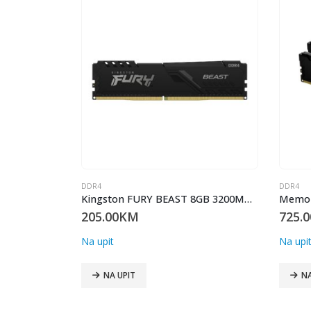
DDR4
DDR4
Memorija CORSAIR DDR4; VENGEANCE LPX; CMK16GX4M1E3
Kingston FURY BEAST 8GB 3200MHz DDR4/CL16/KF432C16BB/8
205.00
KM
725.0
Na upit
Na upi
NA UPIT
NA