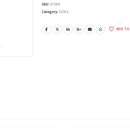
SKU:
67989
Category:
DDR4
ADD TO