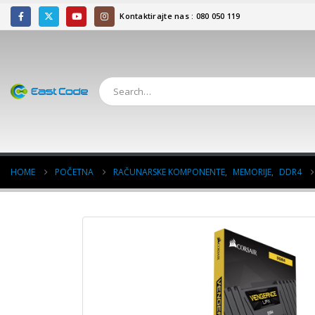
Kontaktirajte nas : 080 050 119
HOME
POČETNA
RAČUNARSKE KOMPONENTE
,
MEMORIJE
,
DDR4