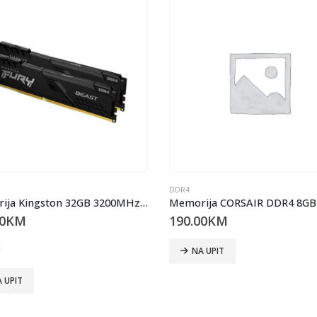
DDR4
Memorija Kingston 32GB 3200MHz DDR4 FURY Beast (2x16GB)/ CL16/ KF432C16BBK2/32/ 36 mjeseci
0
KM
190.00
KM
t
NA UPIT
 UPIT