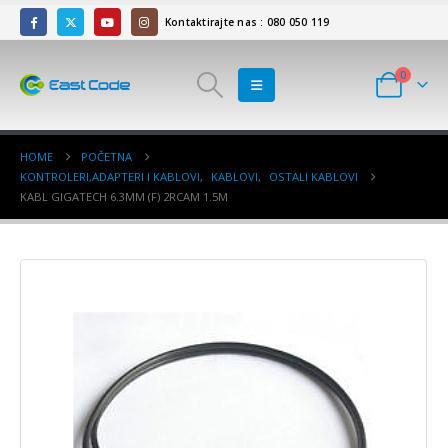
Kontaktirajte nas : 080 050 119
0
HOME
POČETNA
KONTROLERI,ADAPTERI I KABLOVI
,
KABLOVI
,
OSTALI KABLOVI
KABL GIGATECH 6.3MM (F) 2RCAM 1.5M