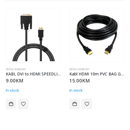
OSTALI KABL
13.00
In stock
BLOVI
OSTALI KABLOVI
KABL DVI to HDMI SPEEDLINK HQ 1,8m SL-170003-BK
Kabl HDMI 10m PVC BAG GIGATECH HDMI10
KM
15.00
KM
k
In stock