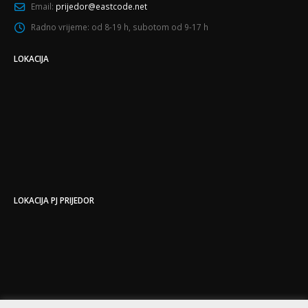
Email:
prijedor@eastcode.net
Radno vrijeme:
od 8-19 h, subotom od 9-17 h
LOKACIJA
LOKACIJA PJ PRIJEDOR