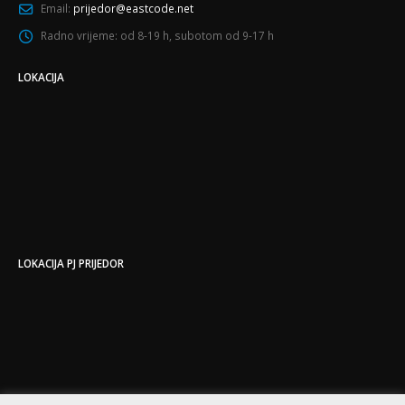
Email:
prijedor@eastcode.net
Radno vrijeme:
od 8-19 h, subotom od 9-17 h
LOKACIJA
LOKACIJA PJ PRIJEDOR