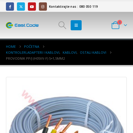
Kontaktirajte nas : 080 050 119
0
HOME
POČETNA
KONTROLERI,ADAPTERI I KABLOVI
,
KABLOVI
,
OSTALI KABLOVI
PROVODNIK PP/J (H05VV-F) 5×1,5MM2