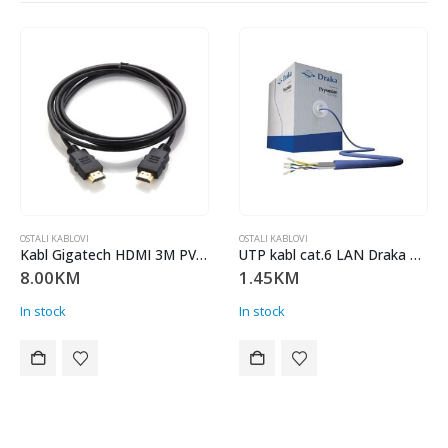
OSTALI KABLOVI
OSTALI KABLOVI
Kabl Gigatech HDMI 3M PVC BAG
UTP kabl cat.6 LAN Draka Mrežni kabal UC400 Cat.6 U/UTP HD BU PVC
1.45
KM
9.00
KM
In stock
In stock