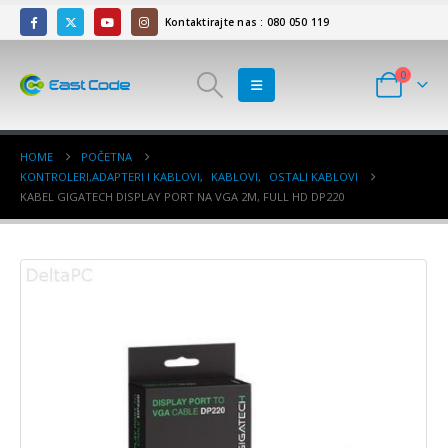
Kontaktirajte nas : 080 050 119
0
HOME
POČETNA
KONTROLERI,ADAPTERI I KABLOVI
,
KABLOVI
,
OSTALI KABLOVI
KABEL GIGATECH DISPLAY PORT NA VGA 2M, FULL HD DP220