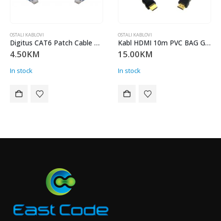
OSTALI KABLOVI
OSTALI KABLOVI
Digitus CAT6 Patch Cable UTP 2m DK-1617-020-B
Kabl HDMI 10m PVC BAG GIGATECH HDMI10
4.50
KM
15.00
KM
In stock
In stock