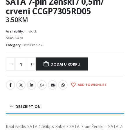
SATA 7-pin Ženski / 0,5m/
crveni CCGP7305RD05
3.50
KM
Availability:
In stock
SKU:
37470
Category:
Ostali kablovi
DODAJ U KORPU
ADD TO WISHLIST
DESCRIPTION
Kabl Nedis SATA 1.5Gbps Kabel / SATA 7-pin Ženski – SATA 7-