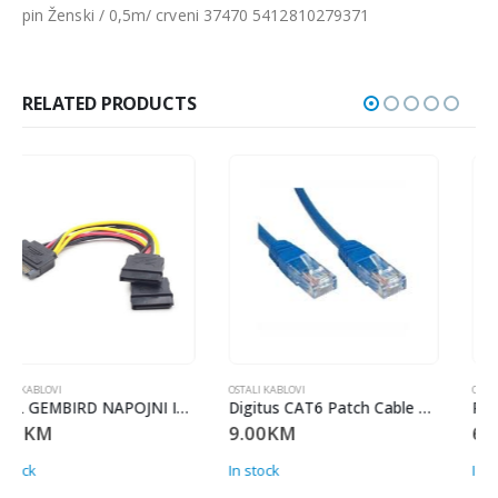
pin Ženski / 0,5m/ crveni 37470 5412810279371
RELATED PRODUCTS
OSTALI KABLOVI
OSTALI KABLOVI
Digitus CAT6 Patch Cable UTP 7m DK-1617-070
Patch kabl Cat6 3m DK-1617-030
9.00
KM
6.00
KM
In stock
In stock