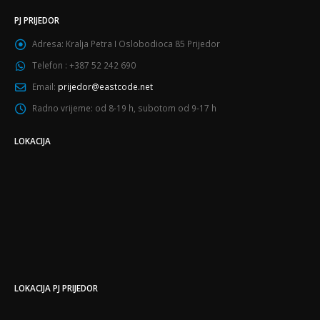
PJ PRIJEDOR
Adresa:
Kralja Petra I Oslobodioca 85 Prijedor
Telefon :
+387 52 242 690
Email:
prijedor@eastcode.net
Radno vrijeme:
od 8-19 h, subotom od 9-17 h
LOKACIJA
LOKACIJA PJ PRIJEDOR