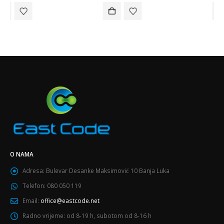
O NAMA
Adresa:
Bulevar Desanke Maksimović 10 Banja Luka
Telefon:
080 050 119
Email:
office@eastcode.net
Radno vrijeme:
od 8-19 h, subotom od 8-16 h