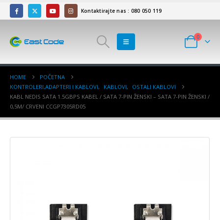
Kontaktirajte nas : 080 050 119
0
HOME
POČETNA
KONTROLERI,ADAPTERI I KABLOVI
,
KABLOVI
,
OSTALI KABLOVI
KABL NEDIS SATA 1.5GBPS KABEL / SATA 7-PIN ŽENSKI – SATA 7-PIN ŽENSKI /
0,5M/ CRVENI CCGP7305RD05