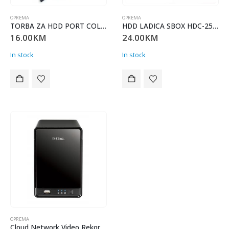
OPREMA
OPREMA
TORBA ZA HDD PORT COLORADO SHOCK HDD CASE, PLAVI CASE ZA HDD
HDD LADICA SBOX HDC-2562 USB-3.0 Crvena
16.00
KM
24.00
KM
In stock
In stock
OPREMA
Cloud Network Video Rekorder CCTV DLK-322L