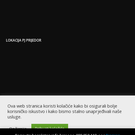
LOKACIJA PJ PRIJEDOR
Ova web stranica koristi kolačiće kako bi osigurali bolje
korisničko iskustvo i kako bismo stalno unaprjeđivali naše
usluge.
Opširnije
Prihvati kolačiće
Copyright © 2022 EastCode | Sva prava zadržana | Powered by EastCode