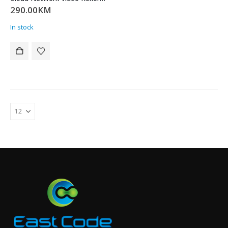
290.00
KM
In stock