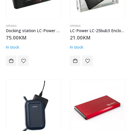
OPREMA
OPREMA
Docking station LC-Power LC-DOCK-U3-V HDD docking station LC-DOCK-U3-V
LC-Power LC-25bub3 Enclosure
75.00
KM
21.00
KM
In stock
In stock