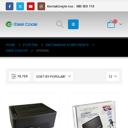
Kontaktirajte nas : 080 050 119
0
HOME
POČETNA
RAČUNARSKE KOMPONENTE
HARD DISKOVI
OPREMA
FILTER