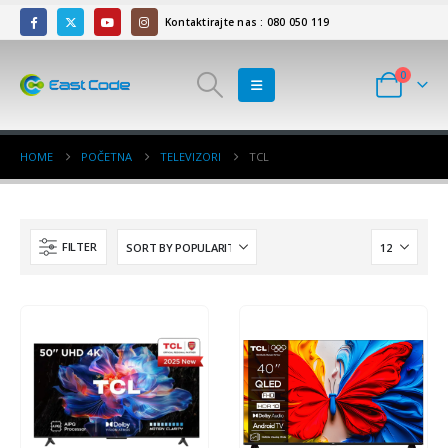
Kontaktirajte nas : 080 050 119
0
HOME
POČETNA
TELEVIZORI
TCL
FILTER