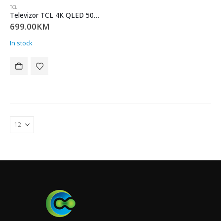
TCL
Televizor TCL 4K QLED 50P71K
699.00
KM
In stock