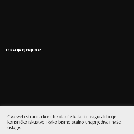
LOKACIJA PJ PRIJEDOR
Ova web stranica koristi kolačiće kako bi osigurali bolje
korisničko iskustvo i kako bismo stalno unaprjeđivali naše
usluge.