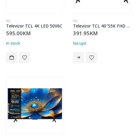
TCL
TCL
Televizor TCL 4K LED 50V6C
Televizor TCL 40″S5K FHD QLED TV60 Hz HDR 10 Android TV;Dolby Digital Plus / 24 mjeseca
595.00
KM
391.95
KM
In stock
Na upit