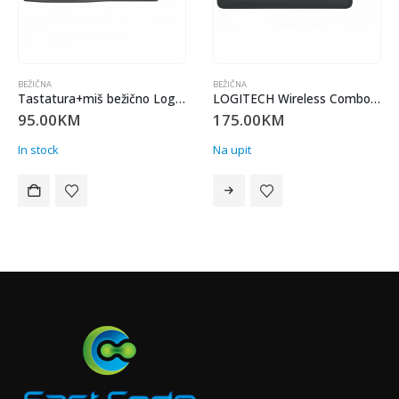
BEŽIČNA
BEŽIČNA
Tastatura+miš bežično Logitech MK270, crno
LOGITECH Wireless Combo MK540 Slovenian / 24 mjeseca
95.00
KM
175.00
KM
In stock
Na upit