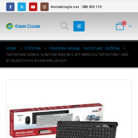
Kontaktirajte nas : 080 050 119
0
HOME
POČETNA
PERIFERNI UREĐAJI
,
TASTATURE
,
BEŽIČNA
TASTATURA GENIUS SLIMSTAR 8230 WLS SET WIRELESS TASTATURA + MIŠ,
BT BLUETOOTH, BS/HR/SER LAYOUT