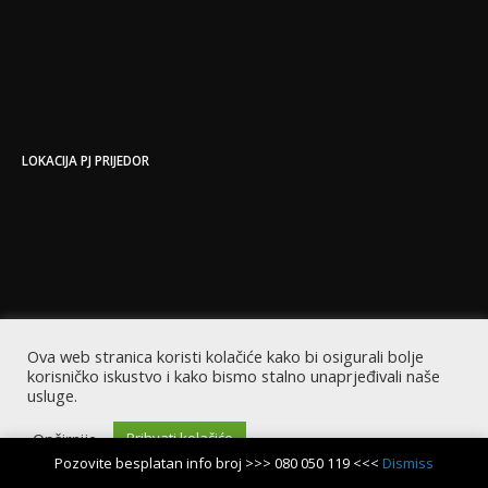
LOKACIJA PJ PRIJEDOR
Ova web stranica koristi kolačiće kako bi osigurali bolje
korisničko iskustvo i kako bismo stalno unaprjeđivali naše
usluge.
Opširnije
Prihvati kolačiće
Pozovite besplatan info broj >>> 080 050 119 <<<
Dismiss
Copyright © 2022 EastCode | Sva prava zadržana | Powered by EastCode