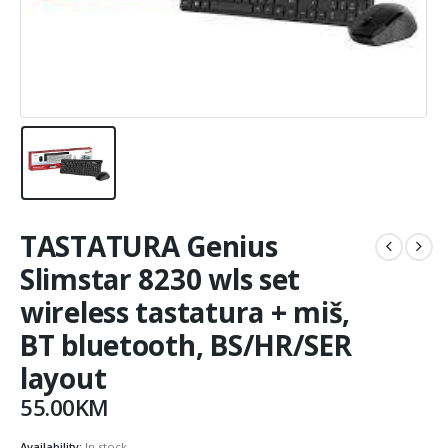
TASTATURA Genius
Slimstar 8230 wls set
wireless tastatura + miš,
BT bluetooth, BS/HR/SER
layout
55.00
KM
Availability:
In stock