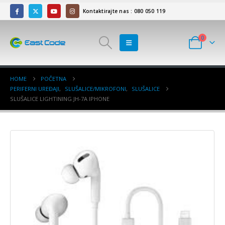
Kontaktirajte nas : 080 050 119
0
HOME
POČETNA
PERIFERNI UREĐAJI
,
SLUŠALICE/MIKROFONI
,
SLUŠALICE
SLUŠALICE LIGHTINING JH-7A IPHONE