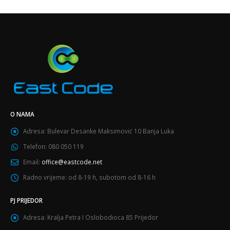
O NAMA
Adresa:
Bulevar Desanke Maksimović 10 Banja Luka
Telefon:
080 050 119
Email:
office@eastcode.net
Radno vrijeme:
od 8-19 h, subotom od 8-16 h
PJ PRIJEDOR
Adresa:
Kralja Petra I Oslobodioca 85 Prijedor