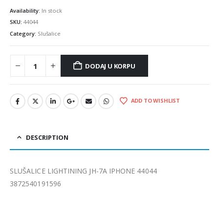
Availability:
In stock
SKU:
44044
Category:
Slušalice
DODAJ U KORPU
ADD TO WISHLIST
DESCRIPTION
SLUŠALICE LIGHTINING JH-7A IPHONE 44044
3872540191596