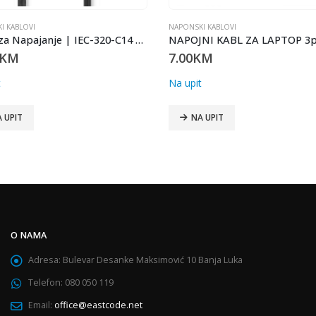
NSKI KABLOVI
NAPONSKI KABLOVI
NAPOJNI KABL ZA LAPTOP 3pin 1.8m CL-81
00
KM
3.20
KM
upit
Na upit
NA UPIT
NA UPIT
O NAMA
Adresa:
Bulevar Desanke Maksimović 10 Banja Luka
Telefon:
080 050 119
Email:
office@eastcode.net