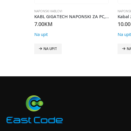
NAPONSKI KABLOVI
NAPO
KABL GIGATECH NAPONSKI ZA PC, 1.5m C3P1.5
Kabal za Napajanje | IEC-320-C14 – IEC-320-C13 | 2.0 m | 3 x 0.75mm2 | NEDIS
10.00
KM
7.
Na upit
Na 
NA UPIT