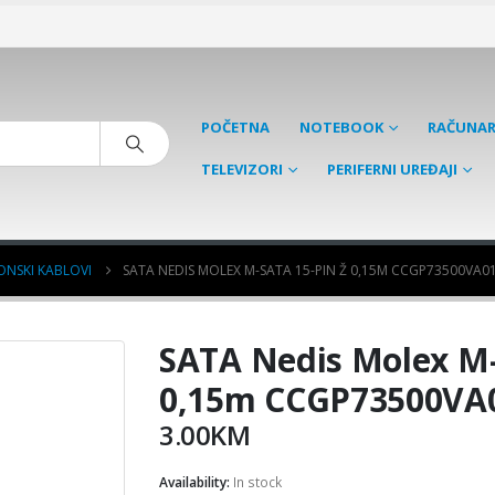
POČETNA
NOTEBOOK
RAČUNAR
TELEVIZORI
PERIFERNI UREĐAJI
NSKI KABLOVI
SATA NEDIS MOLEX M-SATA 15-PIN Ž 0,15M CCGP73500VA0
SATA Nedis Molex M-
0,15m CCGP73500VA
3.00
KM
Availability:
In stock