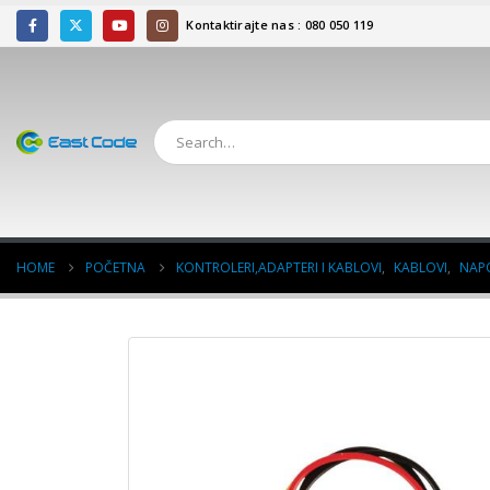
Kontaktirajte nas : 080 050 119
HOME
POČETNA
KONTROLERI,ADAPTERI I KABLOVI
,
KABLOVI
,
NAPO