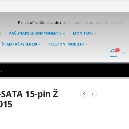
|
E-mail: office@eastcode.net
MOJ RAČUN
LOG IN
REGISTER
I
RAČUNARSKE KOMPONENTE
MONITORI
ŠTAMPAČI/SKENERI
TELEFONI MOBILNI
0
15
SATA 15-pin Ž
015