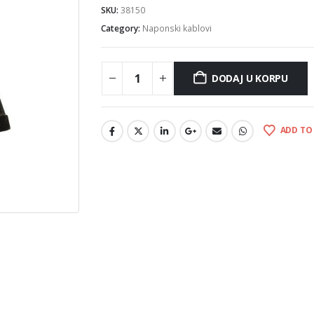
SKU:
38150
Category:
Naponski kablovi
DODAJ U KORPU
ADD TO