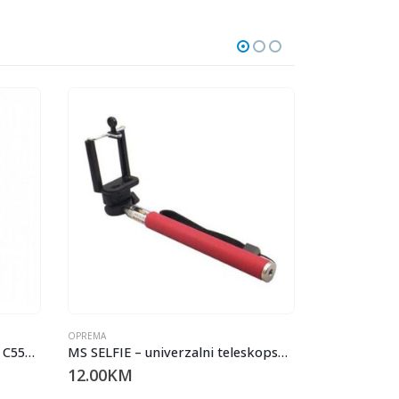
OPREMA
AUTONOSAČ ZA TELEFON XO C55A SMARTPHONE CAR HOLDER SILVER
MS SELFIE – univerzalni teleskopski štap za selfije.
12.00
KM
OPREMA