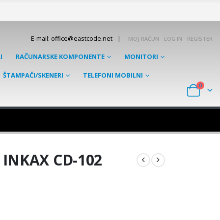
|
E-mail: office@eastcode.net
MOJ RAČUN
LOG IN
REGISTER
I
RAČUNARSKE KOMPONENTE
MONITORI
ŠTAMPAČI/SKENERI
TELEFONI MOBILNI
0
 INKAX CD-102