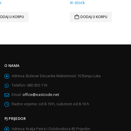
k
In stock
ODAJ U KORPU
DODAJ U KORPU
O NAMA
Adresa:
Bulevar Desanke Maksimović 10 Banja Luka
Telefon:
080 050 119
Email:
office@eastcode.net
Radno vrijeme:
od 8-19 h, subotom od 8-16 h
PJ PRIJEDOR
Adresa:
Kralja Petra I Oslobodioca 85 Prijedor