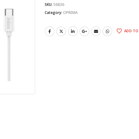
SKU:
56836
Category:
OPREMA
ADD TO