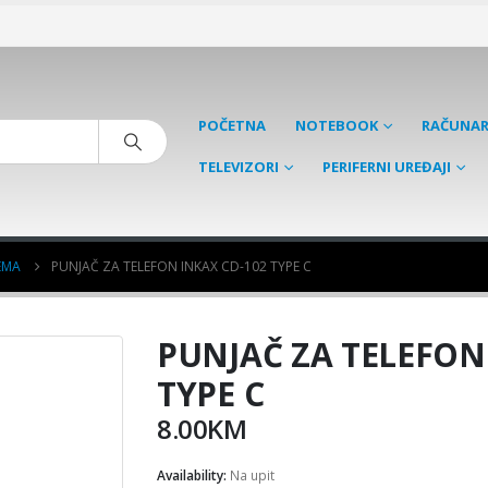
POČETNA
NOTEBOOK
RAČUNAR
TELEVIZORI
PERIFERNI UREĐAJI
EMA
PUNJAČ ZA TELEFON INKAX CD-102 TYPE C
PUNJAČ ZA TELEFON
TYPE C
8.00
KM
Availability:
Na upit