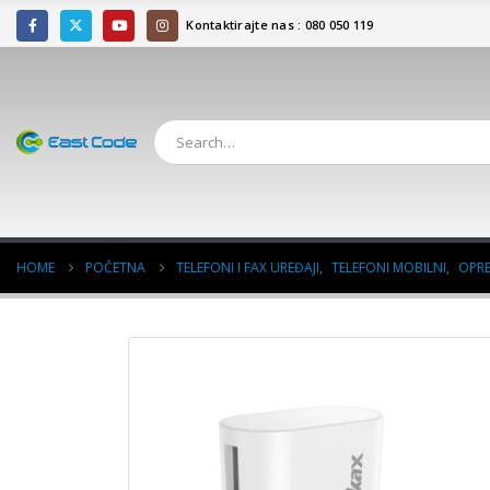
Kontaktirajte nas : 080 050 119
HOME
POČETNA
TELEFONI I FAX UREĐAJI
,
TELEFONI MOBILNI
,
OPR