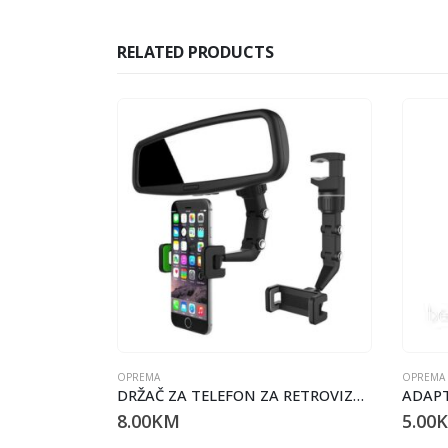
RELATED PRODUCTS
OPREMA
OPREMA
AUTO NOSAČ ZA TELEFON GIGATECH D200
DRŽAČ ZA TELEFON ZA RETROVIZOR
8.00
KM
5.00