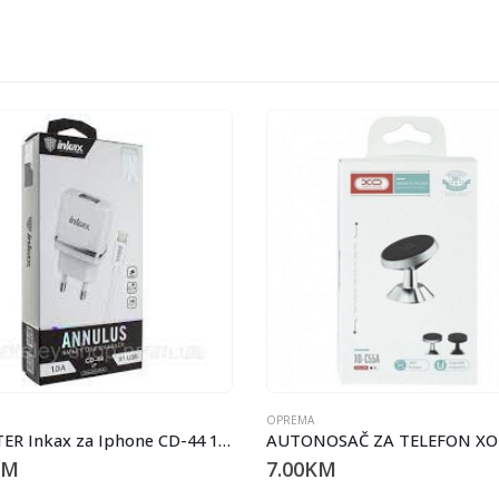
OPREMA
ADAPTER Inkax za Iphone CD-44 1.0A
KM
7.00
KM