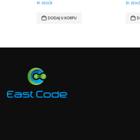
In stock
In stoc
DODAJ U KORPU
D