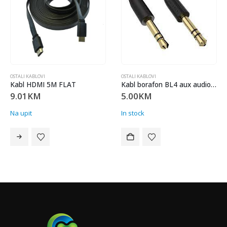
OSTALI KABLOVI
OSTALI KABLOVI
Kabl HDMI 5M FLAT
Kabl borafon BL4 aux audio 2m BL4-BK
9.01
KM
5.00
KM
Na upit
In stock