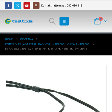
Kontaktirajte nas : 080 050 119
0
HOME
POČETNA
KONTROLERI,ADAPTERI I KABLOVI
,
KABLOVI
,
OSTALI KABLOVI
PRODUŽNI KABL ZA SLUŠALICE I MIK., GEMBIRD, 1M, CC-MIC-1