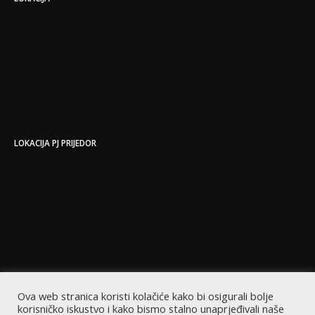
LOKACIJA PJ PRIJEDOR
Ova web stranica koristi kolačiće kako bi osigurali bolje
korisničko iskustvo i kako bismo stalno unaprjeđivali naše