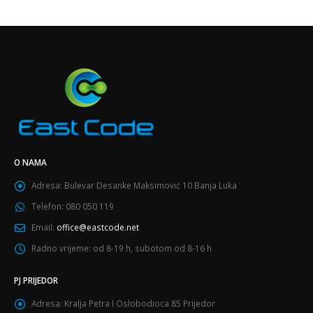
O NAMA
Adresa:
Bulevar Desanke Maksimović 10 Banja Luka
Telefon:
080 050 119
Email:
office@eastcode.net
Radno vrijeme:
od 8-19 h, subotom od 8-16 h
PJ PRIJEDOR
Adresa:
Kralja Petra I Oslobodioca 85 Prijedor