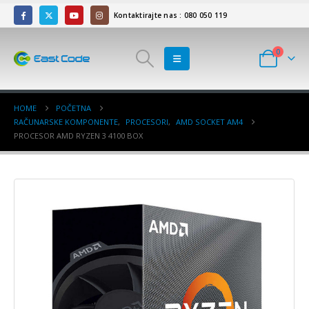
Kontaktirajte nas : 080 050 119
0
HOME
POČETNA
RAČUNARSKE KOMPONENTE
,
PROCESORI
,
AMD SOCKET AM4
PROCESOR AMD RYZEN 3 4100 BOX