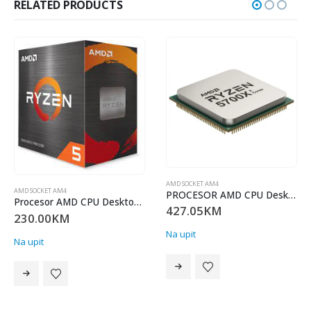
RELATED PRODUCTS
AMD SOCKET AM4
AMD SOCKET AM4
PROCESOR AMD CPU Desktop Ryzen 7 8C/16T 5700X (3.4/4.6GHz Boost,36MB,65W,AM4) Tray
Procesor AMD CPU Desktop Ryzen 5 6C/12T 5500
427.05
KM
421.20
KM
Na upit
Na upit