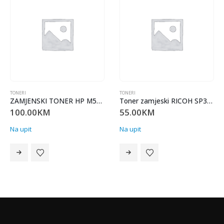
TONERI
TONERI
ZAMJENSKI TONER HP M554/M555/M558/CV/Z
Toner zamjeski RICOH SP330H ORINK
100.00
KM
55.00
KM
Na upit
Na upit