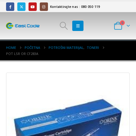
Kontaktirajte nas : 080 050 119
0
HOME
POČETNA
POTROŠNI MATERIJAL
,
TONERI
POT LSR OR CF283A