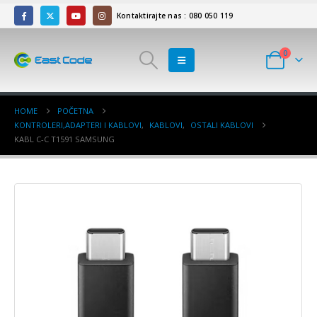
Kontaktirajte nas : 080 050 119
0
HOME
POČETNA
KONTROLERI,ADAPTERI I KABLOVI
,
KABLOVI
,
OSTALI KABLOVI
KABL C-C T1591 SAMSUNG