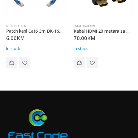
OSTALI KABLOVI
OSTALI KABLOVI
Patch kabl Cat6 3m DK-1617-030
Kabal HDMI 20 metara sa Feritom
6.00
KM
70.00
KM
In stock
In stock