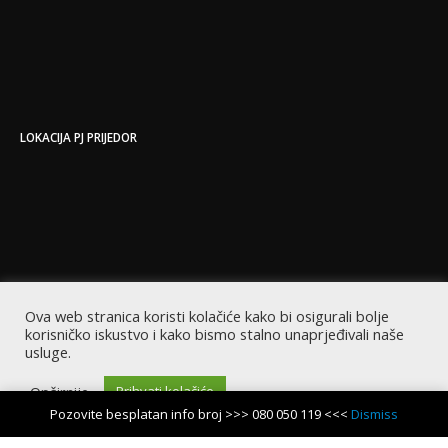
LOKACIJA PJ PRIJEDOR
Ova web stranica koristi kolačiće kako bi osigurali bolje
korisničko iskustvo i kako bismo stalno unaprjeđivali naše
usluge.
Opširnije
Prihvati kolačiće
Pozovite besplatan info broj >>> 080 050 119 <<<
Dismiss
Copyright © 2022 EastCode | Sva prava zadržana | Powered by EastCode