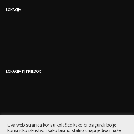
LOKACIJA
LOKACIJA PJ PRIJEDOR
Ova web stranica koristi kolačiće kako bi osigurali bolje
korisničko iskustvo i kako bismo stalno unaprjeđivali naše