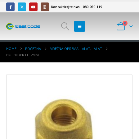
Kontaktirajte nas : 080 050 119
0
HOME
POČETNA
MREŽNA OPREMA
,
ALAT
,
ALAT
HOLENDER FI 12MM