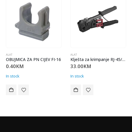
ALAT
ALAT
 CIJEV FI-16
Klješta za krimpanje RJ-45/RJ-11 S-LINK SL-376E
33.00
KM
115.00
KM
In stock
In stock