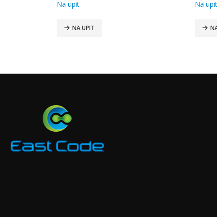
Na upit
Na upi
NA UPIT
NA