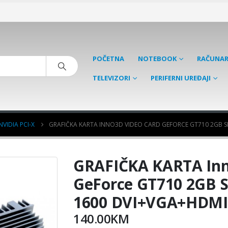
POČETNA
NOTEBOOK
RAČUNAR
TELEVIZORI
PERIFERNI UREĐAJI
NVIDIA PCI-X
GRAFIČKA KARTA INNO3D VIDEO CARD GEFORCE GT710 2GB S
GRAFIČKA KARTA Inn
GeForce GT710 2GB S
1600 DVI+VGA+HDMI
140.00
KM