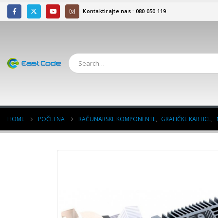
Kontaktirajte nas : 080 050 119
HOME
POČETNA
RAČUNARSKE KOMPONENTE
,
GRAFIČKE KARTICE
,