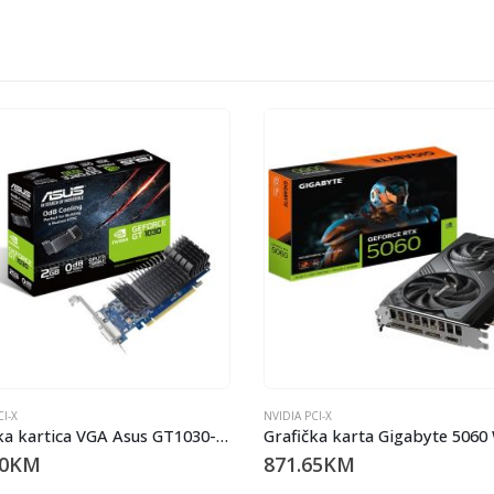
CI-X
NVIDIA PCI-X
Grafička karta Gigabyte 5060 Windforce MAX OC 8GB GDDR7, 128-bit, 3x DP, 1x HDMI
5
KM
695.00
KM