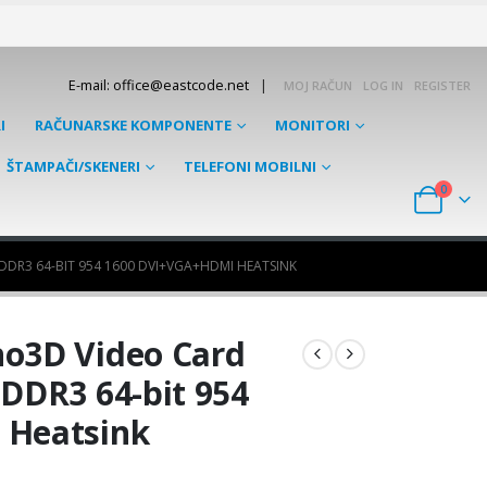
|
E-mail: office@eastcode.net
MOJ RAČUN
LOG IN
REGISTER
I
RAČUNARSKE KOMPONENTE
MONITORI
ŠTAMPAČI/SKENERI
TELEFONI MOBILNI
0
DDR3 64-BIT 954 1600 DVI+VGA+HDMI HEATSINK
o3D Video Card
DDR3 64-bit 954
 Heatsink