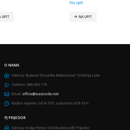
t
Na upit
 UPIT
NA UPIT
O NAMA
Adresa:
Bulevar Desanke Maksimović 10 Banja Luka
Telefon:
080 050 119
Email:
office@eastcode.net
Radno vrijeme:
od 8-19 h, subotom od 8-16 h
PJ PRIJEDOR
Adresa:
Kralja Petra I Oslobodioca 85 Prijedor