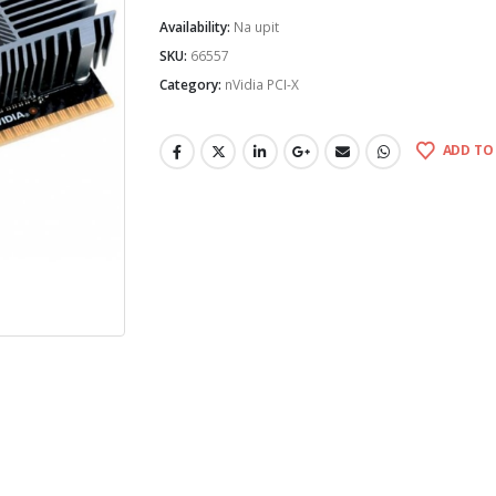
Availability:
Na upit
SKU:
66557
Category:
nVidia PCI-X
ADD TO