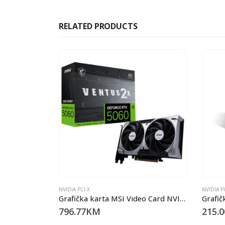
RELATED PRODUCTS
NVIDIA PCI-X
NVIDIA P
Grafička karta MSI Video Card NVIDIA GeForce RTX 5060 8G VENTUS 2X OC (8GB GDDR7/128bit, 3xDP, 1xHDMI, Recommended PSU 550W)/ 36 mjeseci
Grafička kartica VGA Asus GT1030-SL-2G-BRK
215.00
KM
871.6