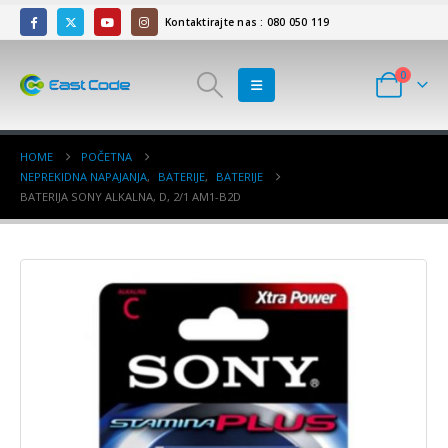
Kontaktirajte nas : 080 050 119
0
HOME
POČETNA
NEPREKIDNA NAPAJANJA
,
BATERIJE
,
BATERIJE
BATERIJA SONY ALKALNA, D, 2/1 AM1-B2D