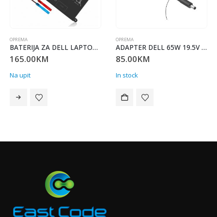
OPREMA
OPREMA
BATERIJA ZA DELL LAPTOP VOSTRO 5485 YYRDD6
ADAPTER DELL 65W 19.5V 3.34A 4.5mm X 3.00mm
165.00
KM
85.00
KM
Na upit
In stock