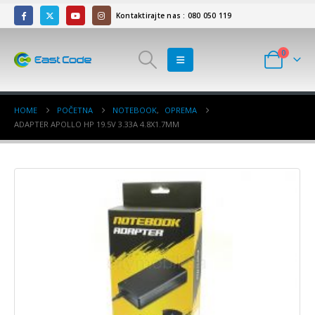
Kontaktirajte nas : 080 050 119
0
HOME
POČETNA
NOTEBOOK
,
OPREMA
ADAPTER APOLLO HP 19.5V 3.33A 4.8X1.7MM