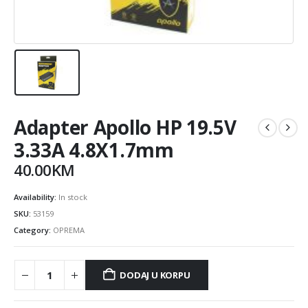
Adapter Apollo HP 19.5V
3.33A 4.8X1.7mm
40.00
KM
Availability:
In stock
SKU:
53159
Category:
OPREMA
DODAJ U KORPU