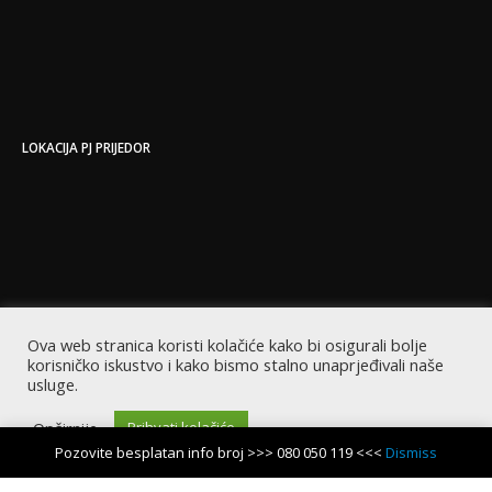
LOKACIJA PJ PRIJEDOR
Ova web stranica koristi kolačiće kako bi osigurali bolje
korisničko iskustvo i kako bismo stalno unaprjeđivali naše
usluge.
Opširnije
Prihvati kolačiće
Pozovite besplatan info broj >>> 080 050 119 <<<
Dismiss
Copyright © 2022 EastCode | Sva prava zadržana | Powered by EastCode